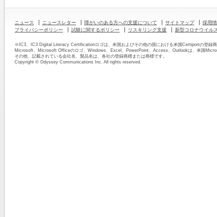
ニュース
ニュースレター
障がいのある方への支援について
サイトマップ
採用情
プライバシーポリシー
試験に関するポリシー
リスキリング支援
新型コロナウイル
※IC3、IC3 Digital Literacy Certificationロゴは、米国およびその他の国における米国Certipor
Microsoft、Microsoft Officeのロゴ、Windows、Excel、PowerPoint、Access、Outlook
その他、記載されている会社名、製品名は、各社の登録商標または商標です。
Copyright © Odyssey Communications Inc. All rights reserved.