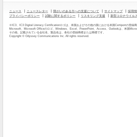
ニュース
ニュースレター
障がいのある方への支援について
サイトマップ
採用情
プライバシーポリシー
試験に関するポリシー
リスキリング支援
新型コロナウイル
※IC3、IC3 Digital Literacy Certificationロゴは、米国およびその他の国における米国Certipor
Microsoft、Microsoft Officeのロゴ、Windows、Excel、PowerPoint、Access、Outlook
その他、記載されている会社名、製品名は、各社の登録商標または商標です。
Copyright © Odyssey Communications Inc. All rights reserved.