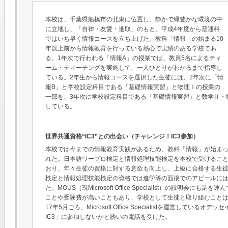
本校は、千葉県船橋市の北東に位置し、静かで緑豊かな環境の中
に立地し、「自律・友愛・進取」のもと、平成4年度から普通科
ではいち早く情報コースを立ち上げた。教科「情報」の始まる10
年以上前から情報教育を行っている熱心で実績のある学校であ
る。1年次で行われる「情報A」の授業では、教員5名によるティ
ーム・ティーチングを実施して、一人ひとりがわかるまで指導し
ている。2年生から情報コースを選択した生徒には、2年次に「情
報B」と学校設定科目である「基礎情報実習」と物理Ⅰの授業の
一部を、3年次に学校設定科目である「基礎情報実習」と数学Ⅱ・
している。
世界共通資格“IC3”との出会い（チャレンジ！IC3参加）
本校では今までの情報教育実践があるため、教科「情報」が始ま
れた。日本語ワープロ検定と情報処理技能検定を本校で受けるこ
おり、年々生徒の資格に対する意欲も向上し、上級に合格する生
検定と情報処理技能検定の資格では進学等の面接でのアピールに
た。MOUS（現Microsoft Office Specialist）の説明
ことや受験費が高いこともあり、学校として生徒と取り組むこと
17年5月ごろ、Microsoft Office Specialistを運営して
IC3」に参加しないかと誘いの電話を受けた。