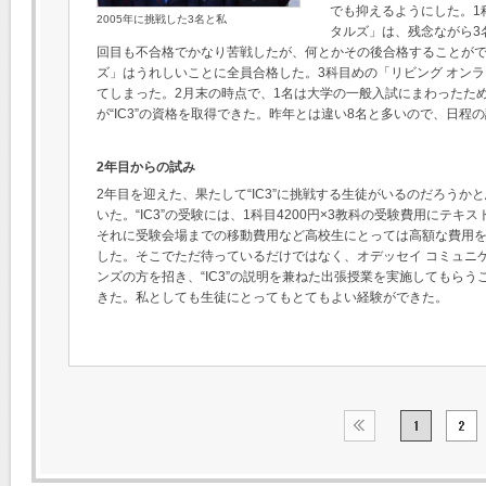
でも抑えるようにした。1
2005年に挑戦した3名と私
タルズ」は、残念ながら3
回目も不合格でかなり苦戦したが、何とかその後合格することがで
ズ」はうれしいことに全員合格した。3科目めの「リビング オンラ
てしまった。2月末の時点で、1名は大学の一般入試にまわったため
が“IC3”の資格を取得できた。昨年とは違い8名と多いので、日程
2年目からの試み
2年目を迎えた、果たして“IC3”に挑戦する生徒がいるのだろうか
いた。“IC3”の受験には、1科目4200円×3教科の受験費用にテキス
それに受験会場までの移動費用など高校生にとっては高額な費用
した。そこでただ待っているだけではなく、オデッセイ コミュニ
ンズの方を招き、“IC3”の説明を兼ねた出張授業を実施してもらう
きた。私としても生徒にとってもとてもよい経験ができた。