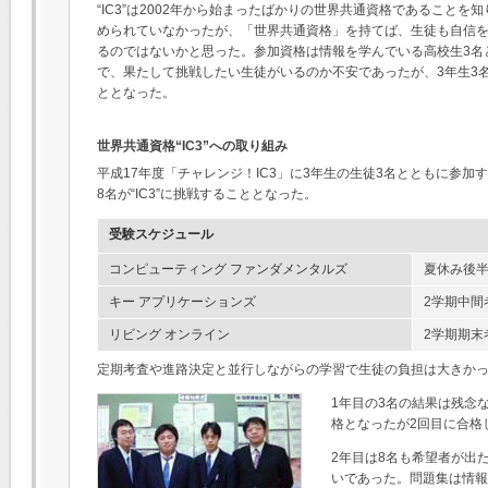
“IC3”は2002年から始まったばかりの世界共通資格であること
められていなかったが、「世界共通資格」を持てば、生徒も自信
るのではないかと思った。参加資格は情報を学んでいる高校生3名と
で、果たして挑戦したい生徒がいるのか不安であったが、3年生3
ととなった。
世界共通資格“IC3”への取り組み
平成17年度「チャレンジ！IC3」に3年生の生徒3名とともに参加
8名が“IC3”に挑戦することとなった。
受験スケジュール
コンピューティング ファンダメンタルズ
夏休み後
キー アプリケーションズ
2学期中間
リビング オンライン
2学期期末
定期考査や進路決定と並行しながらの学習で生徒の負担は大きか
1年目の3名の結果は残念
格となったが2回目に合格
2年目は8名も希望者が出
いであった。問題集は情報