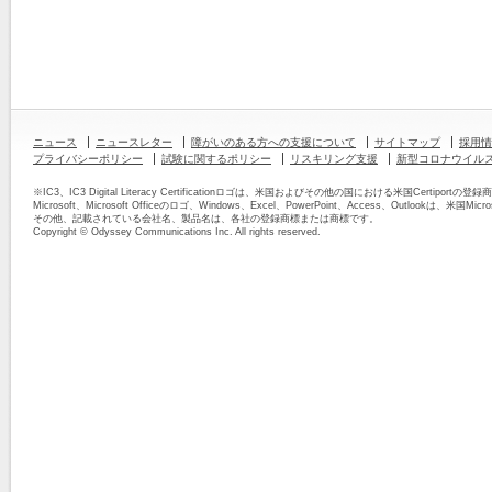
ニュース
ニュースレター
障がいのある方への支援について
サイトマップ
採用情
プライバシーポリシー
試験に関するポリシー
リスキリング支援
新型コロナウイル
※IC3、IC3 Digital Literacy Certificationロゴは、米国およびその他の国における米国Certipor
Microsoft、Microsoft Officeのロゴ、Windows、Excel、PowerPoint、Access、Outlook
その他、記載されている会社名、製品名は、各社の登録商標または商標です。
Copyright © Odyssey Communications Inc. All rights reserved.