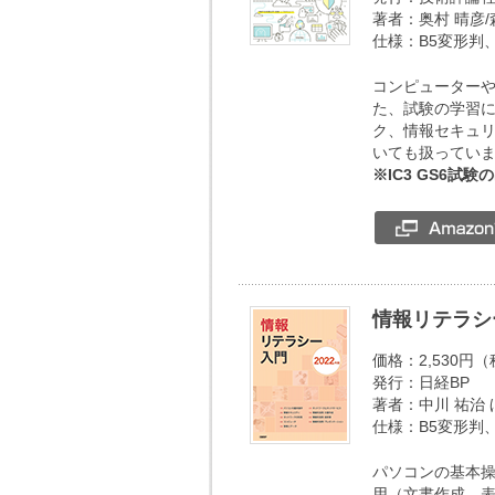
著者：奥村 晴彦/
仕様：B5変形判、
コンピューター
た、試験の学習
ク、情報セキュ
いても扱ってい
※IC3 GS6
情報リテラシ
価格：2,530円
発行：日経BP
著者：中川 祐治 
仕様：B5変形判、
パソコンの基本
用（文書作成、