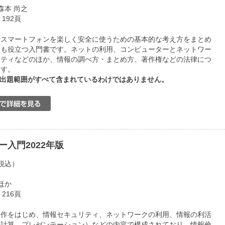
森本 尚之
192頁
やスマートフォンを楽しく安全に使うための基本的な考え方をまとめ
にも役立つ入門書です。ネットの利用、コンピューターとネットワー
リティなどのほか、情報の調べ方・まとめ方、著作権などの法律につ
ます。
試験の出題範囲がすべて含まれているわけではありません。
ー入門2022年版
（税込）
ほか
216頁
操作をはじめ、情報セキュリティ、ネットワークの利用、情報の利活
表計算、プレゼンテーション）などの内容で構成されており、情報倫