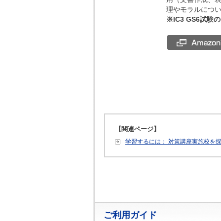
理やモラルにつ
※IC3 GS6
【関連ページ】
学習するには： 対策講座実施校を
ご利用ガイド