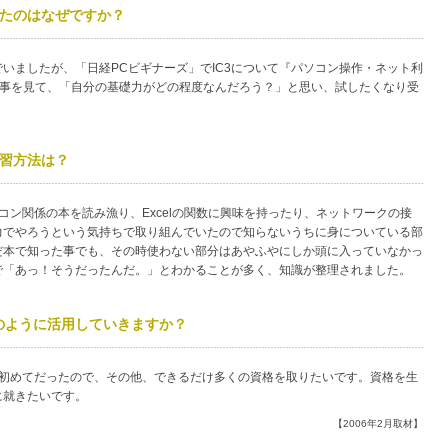
ったのはなぜですか？
いましたが、「日経PCビギナーズ」でIC3について『パソコン操作・ネット利
記事を見て、「自分の基礎力がどの程度なんだろう？」と思い、試したくなり受
学習方法は？
コン関係の本を読み漁り、Excelの関数に興味を持ったり、ネットワークの接
力でやろうという気持ちで取り組んでいたので知らないうちに身についている部
だ本で知った事でも、その時使わない部分はあやふやにしか頭に入っていなかっ
で「あっ！そうだったんだ。」とわかることが多く、知識が整理されました。
のように活用していきますか？
が初めてだったので、その他、できるだけ多くの資格を取りたいです。資格を生
に就きたいです。
【2006年2月取材】