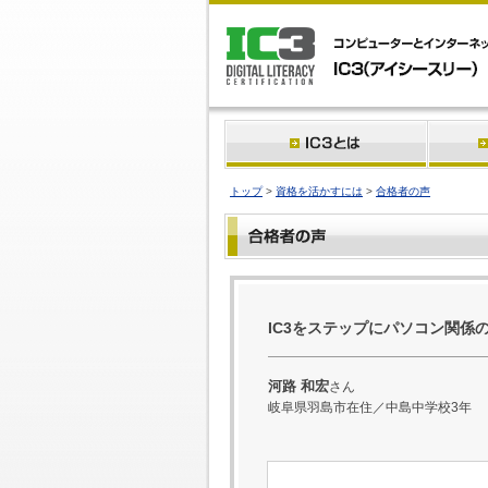
トップ
>
資格を活かすには
>
合格者の声
IC3をステップにパソコン関係
河路 和宏
さん
岐阜県羽島市在住／中島中学校3年