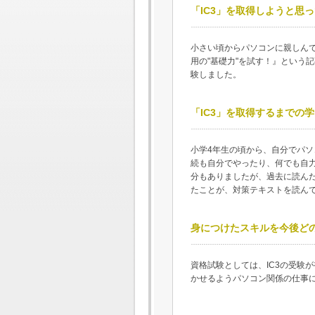
「IC3」を取得しようと思
小さい頃からパソコンに親しんで
用の"基礎力"を試す！』という
験しました。
「IC3」を取得するまでの
小学4年生の頃から、自分でパソ
続も自分でやったり、何でも自
分もありましたが、過去に読ん
たことが、対策テキストを読ん
身につけたスキルを今後ど
資格試験としては、IC3の受験
かせるようパソコン関係の仕事