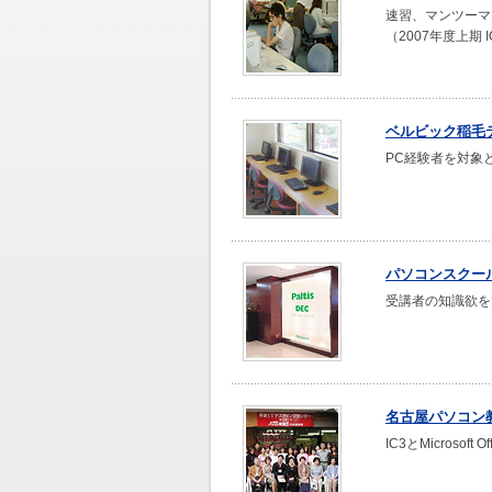
速習、マンツーマ
（2007年度上期 
ベルビック稲毛
PC経験者を対象
パソコンスクー
受講者の知識欲を
名古屋パソコン
IC3とMicrosof