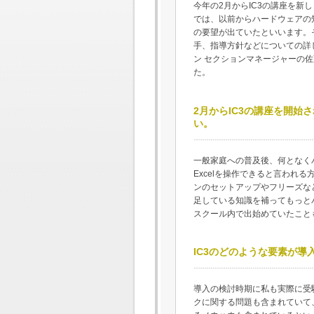
今年の2月からIC3の講座を新
では、以前からハードウェアの
の要望が出ていたといいます。
手、指導方針などについての詳
ン セクションマネージャーの佐
た。
2月からIC3の講座を開
い。
一般家庭への普及後、何となく
Excelを操作できると言われ
ンのセットアップやフリーズな
足している知識を補ってもっと
スクール内で出始めていたこと
IC3のどのような要素が
導入の検討時期に私も実際に受
クに関する問題も含まれていて