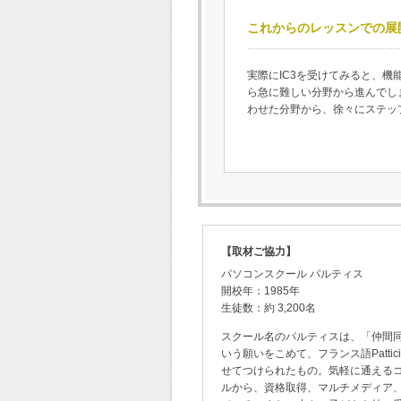
これからのレッスンでの展
実際にIC3を受けてみると、
ら急に難しい分野から進んでし
わせた分野から、徐々にステッ
【取材ご協力】
パソコンスクール パルティス
開校年：1985年
生徒数：約 3,200名
スクール名のパルティスは、「仲間
いう願いをこめて、フランス語Pattic
せてつけられたもの。気軽に通える
ルから、資格取得、マルチメディア、