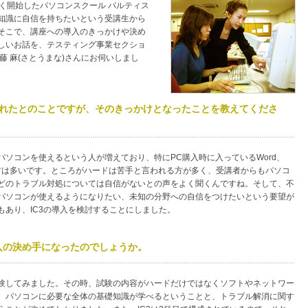
しく開始したパソコンスクール パルティス
知識に自信を持ちたいという受講生から
そこで、講座への導入のきっかけや決め
しいお話を、テスティング事業セクショ
藤 麻(さとうまな)さんにお伺いしまし
始されたとのことですが、そのきっかけとなったことを教えてくださ
パソコンを使えるという人が増えており、特にPC購入時に入っているWord、
る方は多いです。ところがハードは苦手と言われる方が多く、受講者からもパソコ
どのトラブル対処については自信がないとの声をよく聞くんですね。そして、不
パソコンが使えるようになりたい、未知の分野への自信をつけたいという要望が
もあり、IC3の導入を検討することにしました。
導入の決め手になったのでしょうか。
験してみました。その時、試験の内容がハードだけではなくソフトやネットワー
、パソコンに必要な全体の基礎知識が学べるということと、トラブル解消に関す