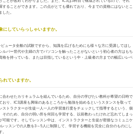
うことが改めてわかりました。また、IC3は3科目で構成されているので、それ
羅することができます。この点がとても優れており、今までの資格にはないとこ
ました。
象にしていらっしゃいますか。
コンピュータ全般の試験ですから、知識を広げるためにも様々な方に受講してほし
シルバー世代や主婦の方でパソコンを触ったことがないという初心者の方はもち
資格を持っている、または目指しているという中・上級者の方までの幅広いレベ
られていますか。
に合わせたカリキュラムを組んでいるため、自分の学びたい教科が希望の日時で
ており、IC3講座も興味のあるところから勉強を始めるというスタンスを取って
ンストラクターが生徒一人一人の学習進行度をチェックして指導するという、個
。そのため、自分の弱い所を何回も学習する、以前教わったけれど忘れてしまっ
が可能です。そしてレッスン中は、インストラクターと生徒が密接なコミュニケ
のレッスンでの人数を3～5人に制限して、学習する機能を完全に自分のものにし
す。